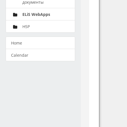
документы
ELiS WebApps
H5P
Home
Calendar