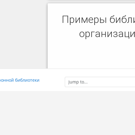
Jump
тронной библиотеки
to...
g guest access (
Log in
)