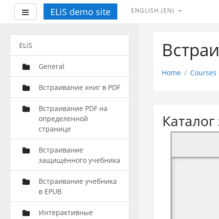
ELiS demo site
ENGLISH ‎(EN)‎
Side panel
Skip
to
Встраи
ELiS
main
content
General
Home
Courses
Встраивание книг в PDF
Встраивание PDF на
Каталог
определенной
странице
Встраивание
защищённого учебника
Встраивание учебника
в EPUB
Интерактивные